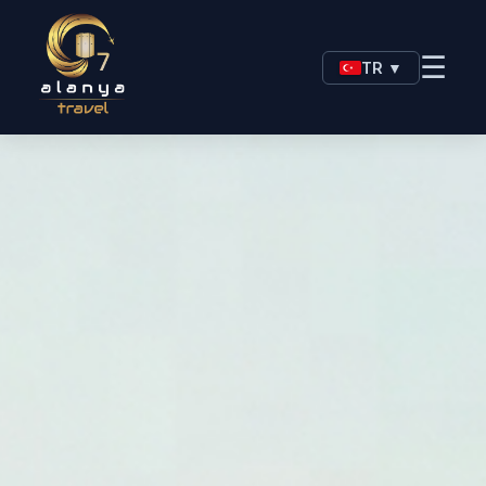
☰
TR ▼