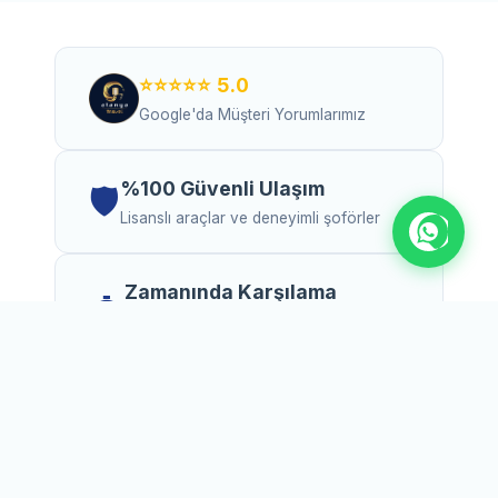
⭐⭐⭐⭐⭐ 5.0
Google'da Müşteri Yorumlarımız
%100 Güvenli Ulaşım
🛡️
Lisanslı araçlar ve deneyimli şoförler
Zamanında Karşılama
⏱️
Uçuş gecikmelerini ücretsiz takip
ediyoruz